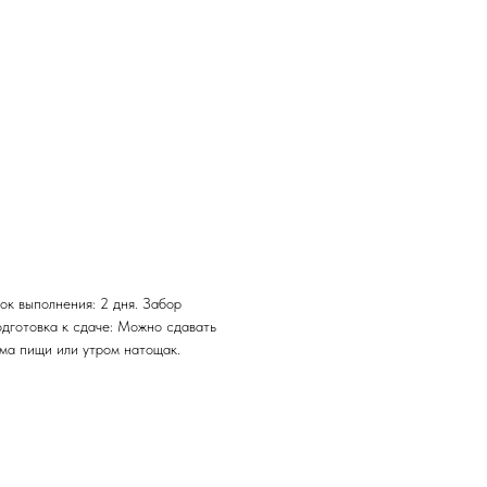
ок выполнения: 2 дня. Забор
одготовка к сдаче: Можно сдавать
ема пищи или утром натощак.