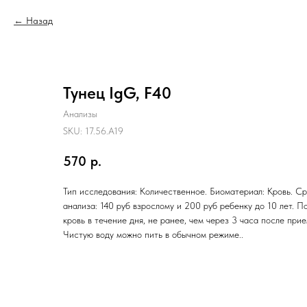
Назад
Тунец IgG, F40
Анализы
SKU:
17.56.A19
570
р.
Тип исследования: Количественное. Биоматериал: Кровь. Ср
анализа: 140 руб взрослому и 200 руб ребенку до 10 лет. П
кровь в течение дня, не ранее, чем через 3 часа после при
Чистую воду можно пить в обычном режиме..