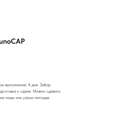
mmunoCAP
ок выполнения: 4 дня. Забор
одготовка к сдаче: Можно сдавать
ема пищи или утром натощак.