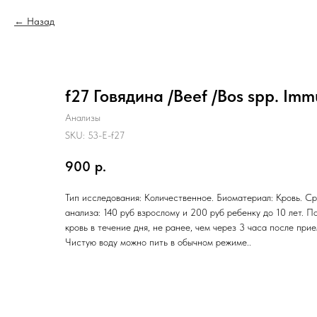
Назад
f27 Говядина /Beef /Bos spp. I
Анализы
SKU:
53-E-f27
900
р.
Тип исследования: Количественное. Биоматериал: Кровь. Ср
анализа: 140 руб взрослому и 200 руб ребенку до 10 лет. П
кровь в течение дня, не ранее, чем через 3 часа после при
Чистую воду можно пить в обычном режиме..