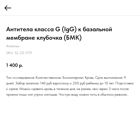
Антитела класса G (IgG) к базальной
мембране клубочка (БМК)
Анализы
SKU:
52-20-979
1 400
р.
Тип исследования: Количественное. Биоматериал: Кровь. Срок выполнения: 9
дней. Забор анализа: 140 руб взрослому и 200 руб ребенку до 10 лет. Подготовка
к сдаче: Можно сдавать кровь в течение дня, не ранее, чем через 3 часа после
приема пищи или утром натощак. Чистую воду можно пить в обычном режиме..