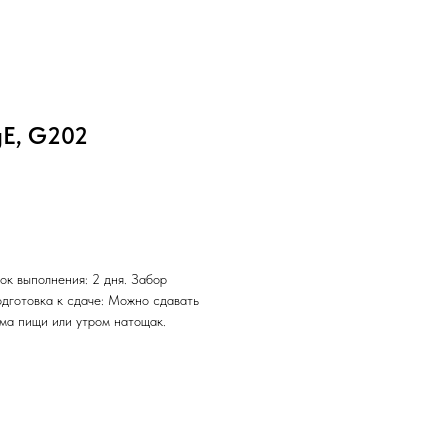
gE, G202
ок выполнения: 2 дня. Забор
одготовка к сдаче: Можно сдавать
ема пищи или утром натощак.