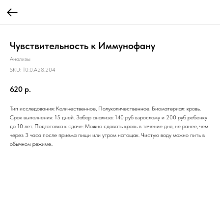
Чувствительность к Иммунофану
Анализы
SKU:
10.0.A28.204
620
р.
Тип исследования: Количественное, Полуколичественное. Биоматериал: кровь.
Срок выполнения: 15 дней. Забор анализа: 140 руб взрослому и 200 руб ребенку
до 10 лет. Подготовка к сдаче: Можно сдавать кровь в течение дня, не ранее, чем
через 3 часа после приема пищи или утром натощак. Чистую воду можно пить в
обычном режиме..