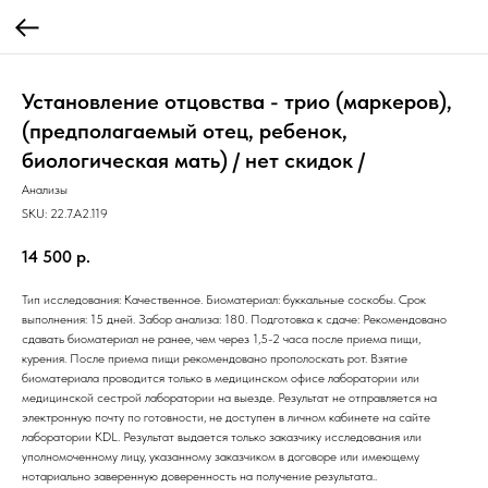
Установление отцовства - трио (маркеров),
(предполагаемый отец, ребенок,
биологическая мать) / нет скидок /
Анализы
SKU:
22.7.A2.119
14 500
р.
Тип исследования: Качественное. Биоматериал: буккальные соскобы. Срок
выполнения: 15 дней. Забор анализа: 180. Подготовка к сдаче: Рекомендовано
сдавать биоматериал не ранее, чем через 1,5-2 часа после приема пищи,
курения. После приема пищи рекомендовано прополоскать рот. Взятие
биоматериала проводится только в медицинском офисе лаборатории или
медицинской сестрой лаборатории на выезде. Результат не отправляется на
электронную почту по готовности, не доступен в личном кабинете на сайте
лаборатории KDL. Результат выдается только заказчику исследования или
уполномоченному лицу, указанному заказчиком в договоре или имеющему
нотариально заверенную доверенность на получение результата..