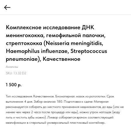
Комплексное исследование ДНК
менингококка, гемофильной палочки,
стрептококка (Neisseria meningitidis,
Haemophilus influenzae, Streptococcus
pneumoniae), Качественное
Анализы
SKU:
13.32.D2
1 500
р.
Тип исследования: Качественное. Биоматериал: мазок из ротоглотки. Срок
выполнения: 4 дня. Забор анализа: 180. Подготовка к сдаче: Материал
рекомендуется собирать до местного применения медикаментов, до еды (или не
менее чем через 2 часа после процедур или еды), можно утром натощак (воду
пить и чистить зубы можно). Ликвор собирается врачом соответствующей
квалификации в стерильный универсальный пластиковый контейнер..