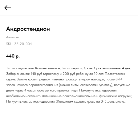
Андростендион
Анализы
SKU:
33-20-004
440
р.
Тип исследования: Количественное. Биоматериал: Кровь. Срок выполнения: 4 дня.
Забор анализа: 140 руб взрослому и 200 руб ребенку до 10 лет. Подготовка к
сдаче: Взятие крови предпочтительно проводить утром натощак, после 8-14
часов ночного периода голодания (можно пить негазированную воду), допустимо
днем через 4 часа после легкого приема пищи; Накануне исследования
необходимо исключить повышенные психоэмоциональные и физические нагрузки;
Не курить час до исследования. Женщинам сдавать кровь на 3-5 день цикла..