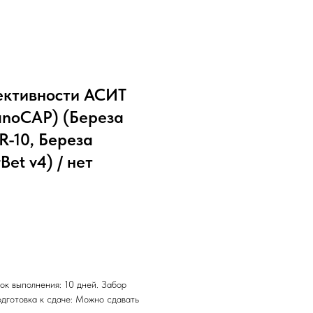
ективности АСИТ
unoCAP) (Береза
R-10, Береза
Bet v4) / нет
ок выполнения: 10 дней. Забор
одготовка к сдаче: Можно сдавать