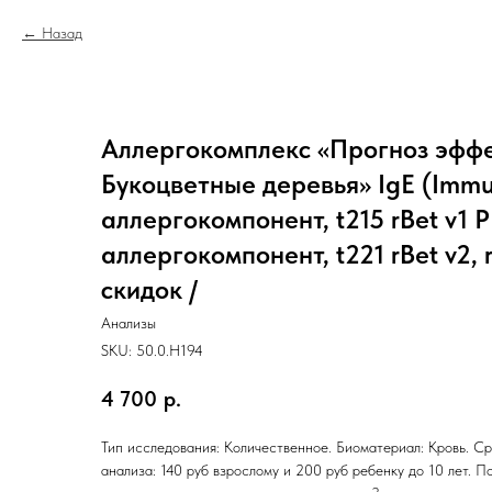
Назад
Аллергокомплекс «Прогноз эфф
Букоцветные деревья» IgE (Imm
аллергокомпонент, t215 rBet v1 P
аллергокомпонент, t221 rBet v2, r
скидок /
Анализы
SKU:
50.0.H194
4 700
р.
Тип исследования: Количественное. Биоматериал: Кровь. Ср
анализа: 140 руб взрослому и 200 руб ребенку до 10 лет. П