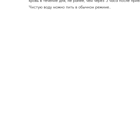
кровь в течение дня, не ранее, чем через 3 часа после при
Чистую воду можно пить в обычном режиме..