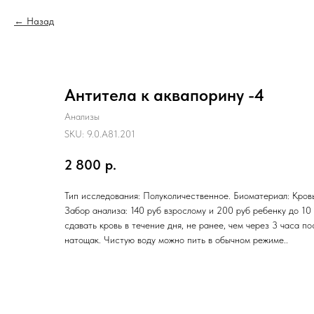
Назад
Антитела к аквапорину -4
Анализы
SKU:
9.0.A81.201
2 800
р.
Тип исследования: Полуколичественное. Биоматериал: Кровь
Забор анализа: 140 руб взрослому и 200 руб ребенку до 10
сдавать кровь в течение дня, не ранее, чем через 3 часа п
натощак. Чистую воду можно пить в обычном режиме..