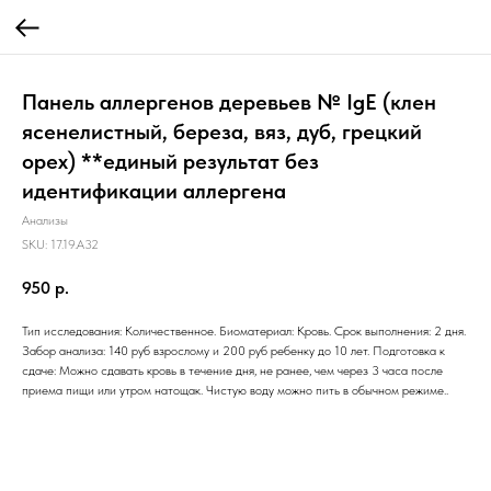
Панель аллергенов деревьев № IgE (клен
ясенелистный, береза, вяз, дуб, грецкий
орех) **единый результат без
идентификации аллергена
Анализы
SKU:
17.19.A32
950
р.
Тип исследования: Количественное. Биоматериал: Кровь. Срок выполнения: 2 дня.
Забор анализа: 140 руб взрослому и 200 руб ребенку до 10 лет. Подготовка к
сдаче: Можно сдавать кровь в течение дня, не ранее, чем через 3 часа после
приема пищи или утром натощак. Чистую воду можно пить в обычном режиме..