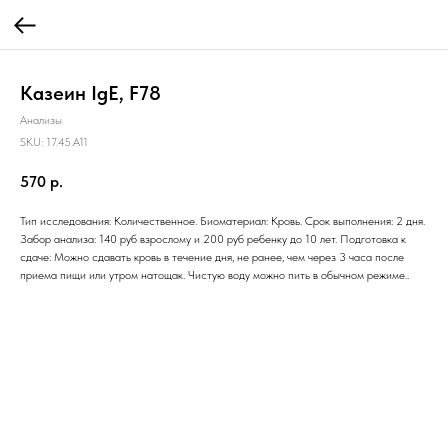
Казеин IgE, F78
Анализы
SKU:
17.45.A11
570
р.
Тип исследования: Количественное. Биоматериал: Кровь. Срок выполнения: 2 дня.
Забор анализа: 140 руб взрослому и 200 руб ребенку до 10 лет. Подготовка к
сдаче: Можно сдавать кровь в течение дня, не ранее, чем через 3 часа после
приема пищи или утром натощак. Чистую воду можно пить в обычном режиме..