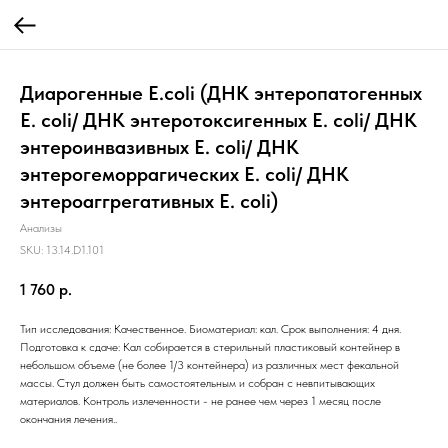
Диарогенные E.coli (ДНК энтеропатогенных
E. coli/ ДНК энтеротоксигенных E. coli/ ДНК
энтероинвазивных E. coli/ ДНК
энтерогеморрагических E. coli/ ДНК
энтероаггрегативных E. coli)
Анализы
SKU:
13.14.D1.101
1 760
р.
Тип исследования: Качественное. Биоматериал: кал. Срок выполнения: 4 дня.
Подготовка к сдаче: Кал собирается в стерильный пластиковый контейнер в
небольшом объеме (не более 1/3 контейнера) из различных мест фекальной
массы. Стул должен быть самостоятельным и собран с невпитывающих
материалов. Контроль излеченности - не ранее чем через 1 месяц после
окончания лечения..