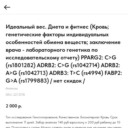
Идеальный вес. Диета и фитнес (Кровь;
генетические факторы индивидуальных
особенностей обмена веществ; заключение
врача - лабораторного генетика по
исследовательскому отчету) PPARG2: C>G
(rs1801282) ADRB2: C>G (rs1042714) ADRB2:
A>G (rs1042713) ADRB3: T>C (rs4994) FABP2:
G>A (rs1799883) / нет скидок /
Анализы
SKU:
22.1.D18
2 000
р.
Тип исследования: Генотипирование, Качественное. Биоматериал: Кровь. Срок
выполнения: 11 дней. Забор анализа: 140 руб взрослому и 200 руб ребенку до 10
лет. Подготовка к сдаче: Можно сдавать кровь в течение дня, не ранее, чем через