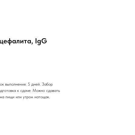
нцефалита, IgG
ок выполнения: 5 дней. Забор
одготовка к сдаче: Можно сдавать
ема пищи или утром натощак.