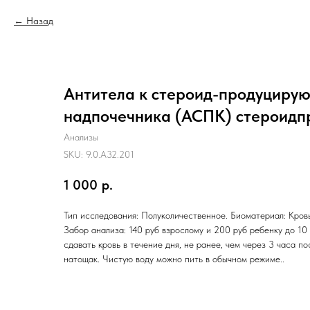
Назад
Антитела к стероид-продуциру
надпочечника (АСПК) стероид
Анализы
SKU:
9.0.A32.201
1 000
р.
Тип исследования: Полуколичественное. Биоматериал: Кровь
Забор анализа: 140 руб взрослому и 200 руб ребенку до 10
сдавать кровь в течение дня, не ранее, чем через 3 часа п
натощак. Чистую воду можно пить в обычном режиме..