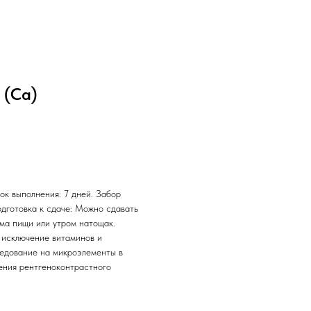
 (Ca)
ок выполнения: 7 дней. Забор
одготовка к сдаче: Можно сдавать
ема пищи или утром натощак.
 исключение витаминов и
ледование на микроэлементы в
дения рентгеноконтрастного