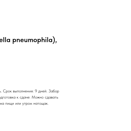
lla pneumophila),
. Срок выполнения: 9 дней. Забор
одготовка к сдаче: Можно сдавать
ема пищи или утром натощак.