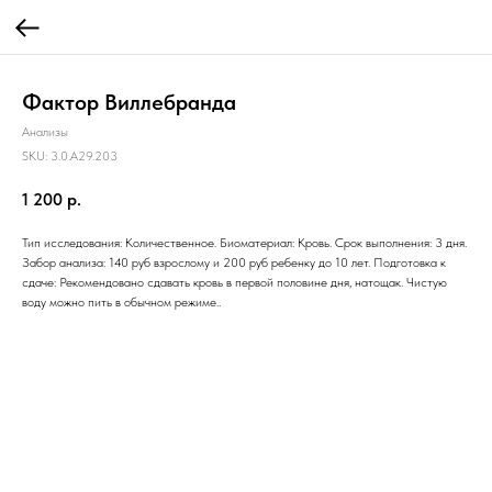
Фактор Виллебранда
Анализы
SKU:
3.0.A29.203
1 200
р.
Тип исследования: Количественное. Биоматериал: Кровь. Срок выполнения: 3 дня.
Забор анализа: 140 руб взрослому и 200 руб ребенку до 10 лет. Подготовка к
сдаче: Рекомендовано сдавать кровь в первой половине дня, натощак. Чистую
воду можно пить в обычном режиме..