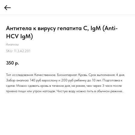
Антитела к вирусу гепатита C, IgM (Anti-
HCV IgM)
Анализы
SKU:
11.3.A2.201
350
р.
Тип исследования: Качественное. Биоматериал: Кровь. Срок выполнения: 4 дня.
Забор анализа: 140 руб взрослому и 200 руб ребенку до 10 лет. Подготовка к
сдаче: Можно сдавать кровь в течение дня, не ранее, чем через 3 часа после
приема пищи или утром натощак. Чистую воду можно пить в обычном режиме..