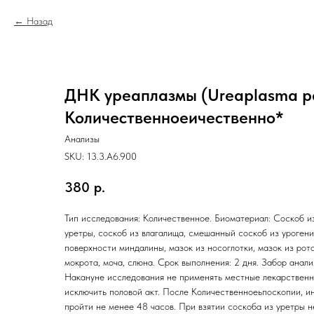
Назад
ДНК уреаплазмы (Ureaplasma p
Количественноеичественно*
Анализы
SKU:
13.3.A6.900
380
р.
Тип исследования: Количественное. Биоматериал: Соскоб из
уретры, соскоб из влагалища, смешанный соскоб из урогени
поверхности миндалины, мазок из носоглотки, мазок из рот
мокрота, моча, слюна. Срок выполнения: 2 дня. Забор анали
Накануне исследования не применять местные лекарственн
исключить половой акт. После Количественноеьпоскопии, 
пройти не менее 48 часов. При взятии соскоба из уретры н