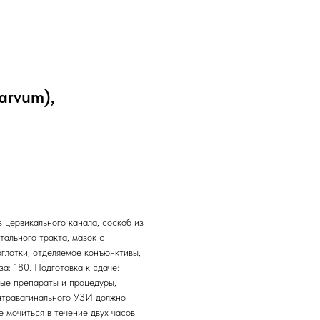
arvum),
 цервикального канала, соскоб из
тального тракта, мазок с
оглотки, отделяемое конъюнктивы,
за: 180. Подготовка к сдаче:
ые препараты и процедуры,
интравагинального УЗИ должно
е мочиться в течение двух часов