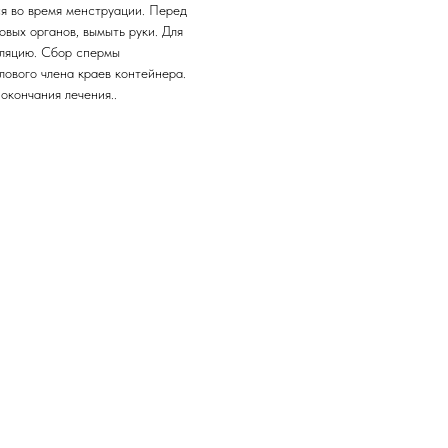
я во время менструации. Перед
вых органов, вымыть руки. Для
уляцию. Сбор спермы
лового члена краев контейнера.
окончания лечения..