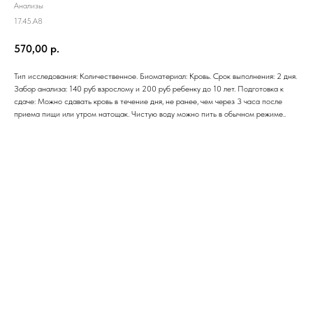
Анализы
17.45.A8
570,00
р.
Тип исследования: Количественное. Биоматериал: Кровь. Срок выполнения: 2 дня.
Забор анализа: 140 руб взрослому и 200 руб ребенку до 10 лет. Подготовка к
сдаче: Можно сдавать кровь в течение дня, не ранее, чем через 3 часа после
приема пищи или утром натощак. Чистую воду можно пить в обычном режиме..