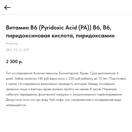
Витамин B6 (Pyridoxic Acid (PA)) В6, B6,
пиридоксиновая кислота, пиридоксамин
Анализы
SKU:
95-13-209
2 300
р.
Тип исследования: Количественное. Биоматериал: Кровь. Срок выполнения: 6
дней. Забор анализа: 140 руб взрослому и 200 руб ребенку до 10 лет. Подготовка
к сдаче: Исследование желательно проводить натощак. Между последним
приемом пищи и взятием крови должно пройти не менее 8 часов. Накануне
избегать переедания, физической нагрузки и эмоционального перенапряжения.
Допустимо пить чистую воду. Чай, кофе, сок, газированная и минеральная вода
запрещаются..