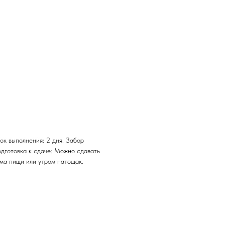
ок выполнения: 2 дня. Забор
одготовка к сдаче: Можно сдавать
ема пищи или утром натощак.