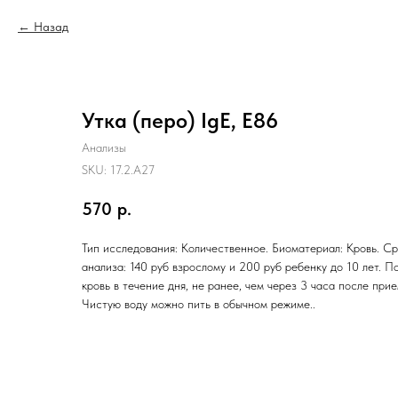
Назад
Утка (перо) IgE, E86
Анализы
SKU:
17.2.A27
570
р.
Тип исследования: Количественное. Биоматериал: Кровь. Ср
анализа: 140 руб взрослому и 200 руб ребенку до 10 лет. П
кровь в течение дня, не ранее, чем через 3 часа после при
Чистую воду можно пить в обычном режиме..