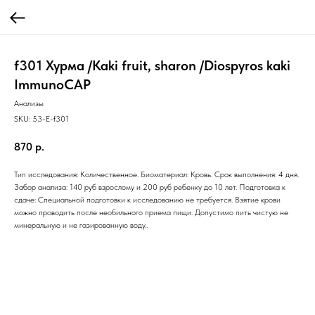
f301 Хурма /Kaki fruit, sharon /Diospyros kaki
ImmunoCAP
Анализы
SKU:
53-E-f301
870
р.
Тип исследования: Количественное. Биоматериал: Кровь. Срок выполнения: 4 дня.
Забор анализа: 140 руб взрослому и 200 руб ребенку до 10 лет. Подготовка к
сдаче: Специальной подготовки к исследованию не требуется. Взятие крови
можно проводить после необильного приема пищи. Допустимо пить чистую не
минеральную и не газированную воду..