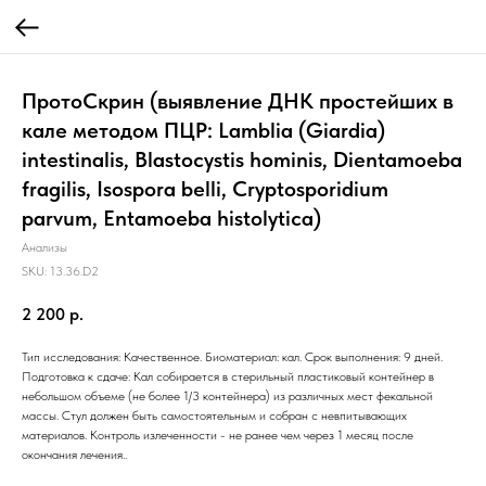
ПротоСкрин (выявление ДНК простейших в
кале методом ПЦР: Lamblia (Giardia)
intestinalis, Blastocystis hominis, Dientamoeba
fragilis, Isospora belli, Cryptosporidium
parvum, Entamoeba histolytica)
Анализы
SKU:
13.36.D2
2 200
р.
Тип исследования: Качественное. Биоматериал: кал. Срок выполнения: 9 дней.
Подготовка к сдаче: Кал собирается в стерильный пластиковый контейнер в
небольшом объеме (не более 1/3 контейнера) из различных мест фекальной
массы. Стул должен быть самостоятельным и собран с невпитывающих
материалов. Контроль излеченности - не ранее чем через 1 месяц после
окончания лечения..