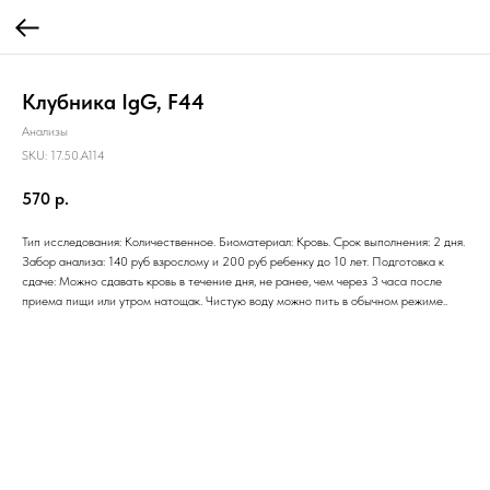
Клубника IgG, F44
Анализы
SKU:
17.50.A114
570
р.
Тип исследования: Количественное. Биоматериал: Кровь. Срок выполнения: 2 дня.
Забор анализа: 140 руб взрослому и 200 руб ребенку до 10 лет. Подготовка к
сдаче: Можно сдавать кровь в течение дня, не ранее, чем через 3 часа после
приема пищи или утром натощак. Чистую воду можно пить в обычном режиме..