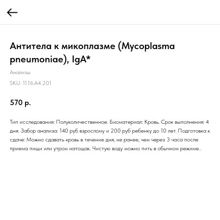
Антитела к микоплазме (Mycoplasma
pneumoniae), IgА*
Анализы
SKU:
11.16.A4.201
570
р.
Тип исследования: Полуколичественное. Биоматериал: Кровь. Срок выполнения: 4
дня. Забор анализа: 140 руб взрослому и 200 руб ребенку до 10 лет. Подготовка к
сдаче: Можно сдавать кровь в течение дня, не ранее, чем через 3 часа после
приема пищи или утром натощак. Чистую воду можно пить в обычном режиме..