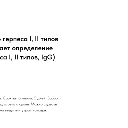
герпеса I, II типов
лючает определение
 I, II типов, IgG)
. Срок выполнения: 5 дней. Забор
одготовка к сдаче: Можно сдавать
ема пищи или утром натощак.