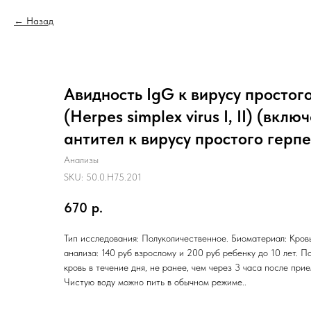
Назад
Авидность IgG к вирусу простого 
(Herpes simplex virus I, II) (вк
антител к вирусу простого герпеса
Анализы
SKU:
50.0.H75.201
670
р.
Тип исследования: Полуколичественное. Биоматериал: Кровь
анализа: 140 руб взрослому и 200 руб ребенку до 10 лет. П
кровь в течение дня, не ранее, чем через 3 часа после при
Чистую воду можно пить в обычном режиме..