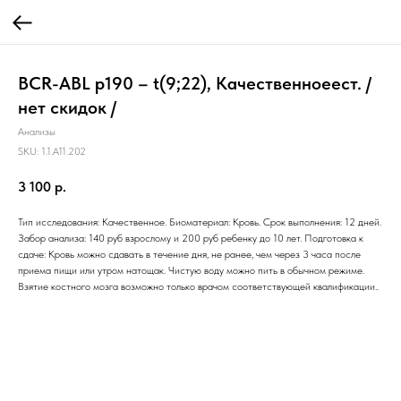
BCR-ABL p190 – t(9;22), Качественноеест. /
нет скидок /
Анализы
SKU:
1.1.A11.202
3 100
р.
Тип исследования: Качественное. Биоматериал: Кровь. Срок выполнения: 12 дней.
Забор анализа: 140 руб взрослому и 200 руб ребенку до 10 лет. Подготовка к
сдаче: Кровь можно сдавать в течение дня, не ранее, чем через 3 часа после
приема пищи или утром натощак. Чистую воду можно пить в обычном режиме.
Взятие костного мозга возможно только врачом соответствующей квалификации..