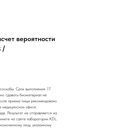
счет вероятности
 /
соскобы. Срок выполнения: 17
ано сдавать биоматериал не
 После приема пищи рекомендовано
 в медицинском офисе
де. Результат не отправляется на
бинете на сайте лаборатории KDL.
лномоченному лицу, указанному