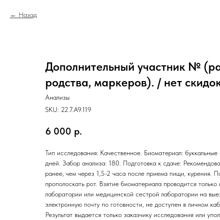
Назад
Дополнительный участник № (ра
родства, маркеров). / нет скидок
Анализы
SKU:
22.7.A9.119
6 000
р.
Тип исследования: Качественное. Биоматериал: буккальные 
дней. Забор анализа: 180. Подготовка к сдаче: Рекомендов
ранее, чем через 1,5-2 часа после приема пищи, курения.
прополоскать рот. Взятие биоматериала проводится только
лаборатории или медицинской сестрой лаборатории на выез
электронную почту по готовности, не доступен в личном ка
Результат выдается только заказчику исследования или упо