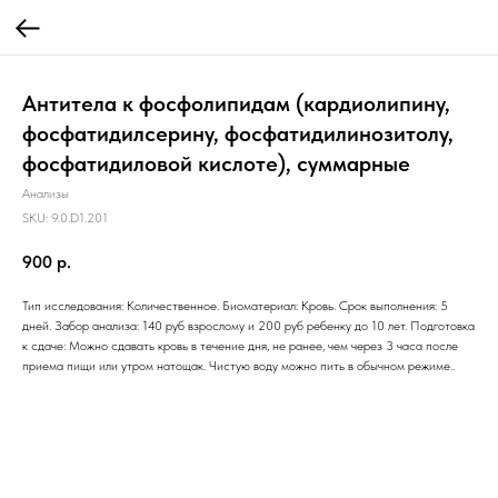
Антитела к фосфолипидам (кардиолипину,
фосфатидилсерину, фосфатидилинозитолу,
фосфатидиловой кислоте), суммарные
Анализы
SKU:
9.0.D1.201
900
р.
Тип исследования: Количественное. Биоматериал: Кровь. Срок выполнения: 5
дней. Забор анализа: 140 руб взрослому и 200 руб ребенку до 10 лет. Подготовка
к сдаче: Можно сдавать кровь в течение дня, не ранее, чем через 3 часа после
приема пищи или утром натощак. Чистую воду можно пить в обычном режиме..