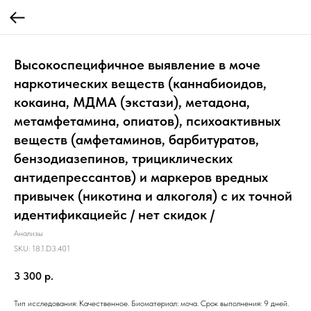
Высокоспецифичное выявление в моче
наркотических веществ (каннабиоидов,
кокаина, МДМА (экстази), метадона,
метамфетамина, опиатов), психоактивных
веществ (амфетаминов, барбитуратов,
бензодиазепинов, трициклических
антидепрессантов) и маркеров вредных
привычек (никотина и алкоголя) с их точной
идентификациейс / нет скидок /
Анализы
SKU:
18.1.D3.401
3 300
р.
Тип исследования: Качественное. Биоматериал: моча. Срок выполнения: 9 дней.