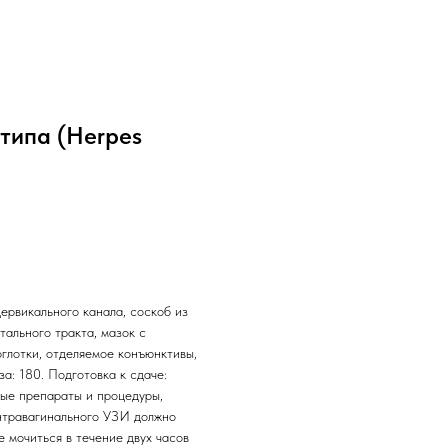
 типа (Herpes
ервикального канала, соскоб из
тального тракта, мазок с
оглотки, отделяемое конъюнктивы,
за: 180. Подготовка к сдаче:
ые препараты и процедуры,
интравагинального УЗИ должно
е мочиться в течение двух часов