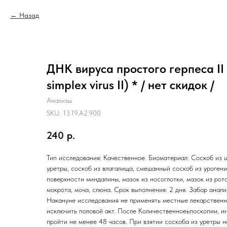
Назад
ДНК вируса простого герпеса II
simplex virus II) * / нет скидок /
Анализы
SKU:
13.19.A2.900
240
р.
Тип исследования: Качественное. Биоматериал: Соскоб из ц
уретры, соскоб из влагалища, смешанный соскоб из урогени
поверхности миндалины, мазок из носоглотки, мазок из рот
мокрота, моча, слюна. Срок выполнения: 2 дня. Забор анали
Накануне исследования не применять местные лекарственн
исключить половой акт. После Количественноеьпоскопии, 
пройти не менее 48 часов. При взятии соскоба из уретры н