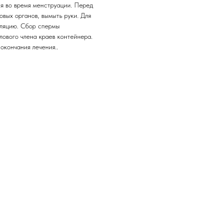
я во время менструации. Перед
вых органов, вымыть руки. Для
уляцию. Сбор спермы
лового члена краев контейнера.
окончания лечения..