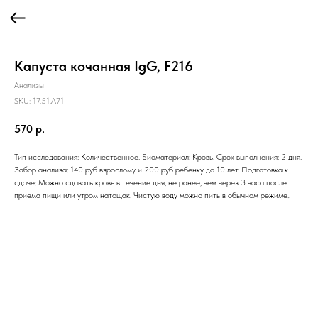
Капуста кочанная IgG, F216
Анализы
SKU:
17.51.A71
570
р.
Тип исследования: Количественное. Биоматериал: Кровь. Срок выполнения: 2 дня.
Забор анализа: 140 руб взрослому и 200 руб ребенку до 10 лет. Подготовка к
сдаче: Можно сдавать кровь в течение дня, не ранее, чем через 3 часа после
приема пищи или утром натощак. Чистую воду можно пить в обычном режиме..