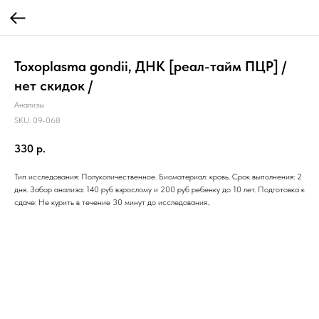
Toxoplasma gondii, ДНК [реал-тайм ПЦР] /
нет скидок /
Анализы
SKU:
09-068
330
р.
Тип исследования: Полуколичественное. Биоматериал: кровь. Срок выполнения: 2
дня. Забор анализа: 140 руб взрослому и 200 руб ребенку до 10 лет. Подготовка к
сдаче: Не курить в течение 30 минут до исследования..