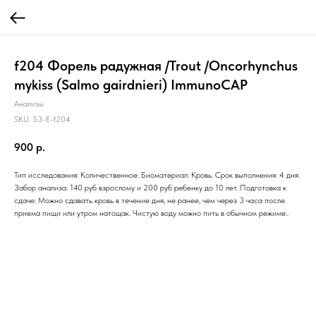
f204 Форель радужная /Trout /Oncorhynchus
mykiss (Salmo gairdnieri) ImmunoCAP
Анализы
SKU:
53-E-f204
900
р.
Тип исследования: Количественное. Биоматериал: Кровь. Срок выполнения: 4 дня.
Забор анализа: 140 руб взрослому и 200 руб ребенку до 10 лет. Подготовка к
сдаче: Можно сдавать кровь в течение дня, не ранее, чем через 3 часа после
приема пищи или утром натощак. Чистую воду можно пить в обычном режиме..