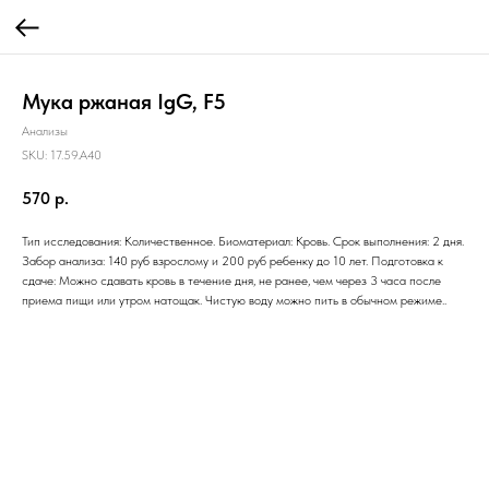
Мука ржаная IgG, F5
Анализы
SKU:
17.59.A40
570
р.
Тип исследования: Количественное. Биоматериал: Кровь. Срок выполнения: 2 дня.
Забор анализа: 140 руб взрослому и 200 руб ребенку до 10 лет. Подготовка к
сдаче: Можно сдавать кровь в течение дня, не ранее, чем через 3 часа после
приема пищи или утром натощак. Чистую воду можно пить в обычном режиме..