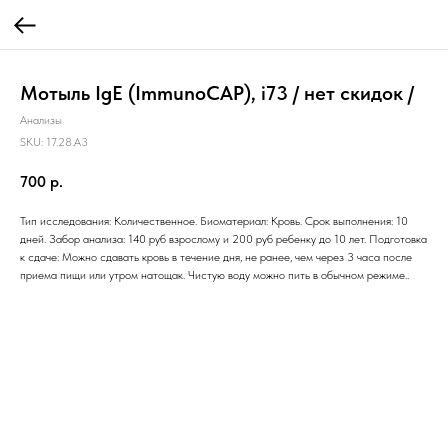
Мотыль IgE (ImmunoCAP), i73 / нет скидок /
Анализы
SKU:
17.28.A3
700
р.
Тип исследования: Количественное. Биоматериал: Кровь. Срок выполнения: 10
дней. Забор анализа: 140 руб взрослому и 200 руб ребенку до 10 лет. Подготовка
к сдаче: Можно сдавать кровь в течение дня, не ранее, чем через 3 часа после
приема пищи или утром натощак. Чистую воду можно пить в обычном режиме..