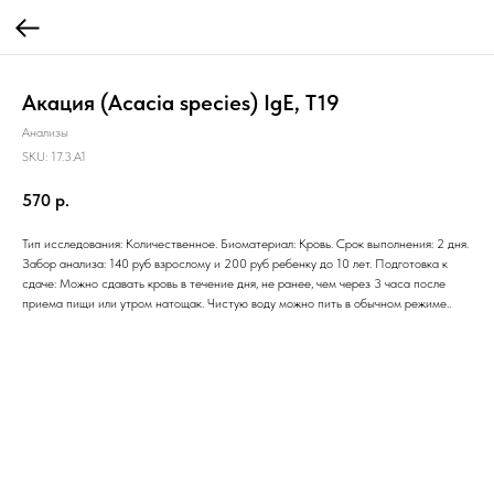
Акация (Acacia species) IgE, T19
Анализы
SKU:
17.3.A1
570
р.
Тип исследования: Количественное. Биоматериал: Кровь. Срок выполнения: 2 дня.
Забор анализа: 140 руб взрослому и 200 руб ребенку до 10 лет. Подготовка к
сдаче: Можно сдавать кровь в течение дня, не ранее, чем через 3 часа после
приема пищи или утром натощак. Чистую воду можно пить в обычном режиме..