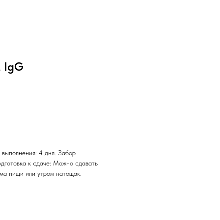
, IgG
 выполнения: 4 дня. Забор
одготовка к сдаче: Можно сдавать
ема пищи или утром натощак.