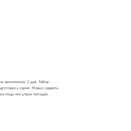
ок выполнения: 2 дня. Забор
одготовка к сдаче: Можно сдавать
ема пищи или утром натощак.