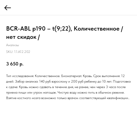
BCR-ABL p190 – t(9;22), Количественное /
нет скидок /
Анализы
SKU:
1.1.A12.202
3 650
р.
Тип исследования: Количественное. Биоматериал: Кровь. Срок выполнения: 12
дней. Забор анализа: 140 руб взрослому и 200 руб ребенку до 10 лет. Подготовка
к сдаче: Кровь можно сдавать в течение дня, не ранее, чем через 3 часа после
приема пищи или утром натощак. Чистую воду можно пить в обычном режиме.
Взятие костного мозга возможно только врачом соответствующей квалификации..