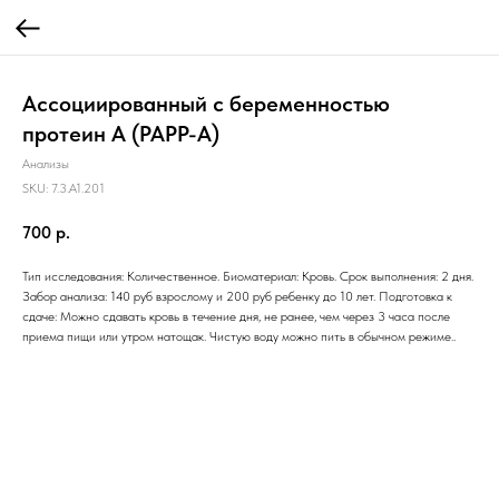
Ассоциированный с беременностью
протеин А (PAPP-A)
Анализы
SKU:
7.3.A1.201
700
р.
Тип исследования: Количественное. Биоматериал: Кровь. Срок выполнения: 2 дня.
Забор анализа: 140 руб взрослому и 200 руб ребенку до 10 лет. Подготовка к
сдаче: Можно сдавать кровь в течение дня, не ранее, чем через 3 часа после
приема пищи или утром натощак. Чистую воду можно пить в обычном режиме..