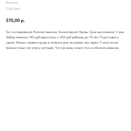
Анализы
17.42.A44
570,00
р.
Тип исследования: Количественное. Биоматериал: Кровь. Срок выполнения: 2 дня.
Забор анализа: 140 руб взрослому и 200 руб ребенку до 10 лет. Подготовка к
сдаче: Можно сдавать кровь в течение дня, не ранее, чем через 3 часа после
приема пищи или утром натощак. Чистую воду можно пить в обычном режиме..