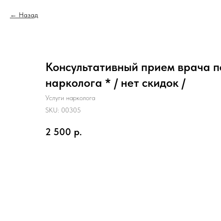
Назад
Консультативный прием врача п
нарколога * / нет скидок /
Услуги нарколога
SKU:
00305
2 500
р.