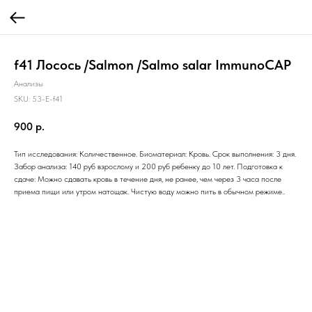
f41 Лосось /Salmon /Salmo salar ImmunoCAP
Анализы
SKU:
53-E-f41
900
р.
Тип исследования: Количественное. Биоматериал: Кровь. Срок выполнения: 3 дня.
Забор анализа: 140 руб взрослому и 200 руб ребенку до 10 лет. Подготовка к
сдаче: Можно сдавать кровь в течение дня, не ранее, чем через 3 часа после
приема пищи или утром натощак. Чистую воду можно пить в обычном режиме..