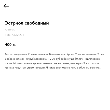
Эстриол свободный
Анализы
SKU:
7.3.A2.201
400
р.
Тип исследования: Количественное. Биоматериал: Кровь. Срок выполнения: 2 дня.
Забор анализа: 140 руб взрослому и 200 руб ребенку до 10 лет. Подготовка к
сдаче: Можно сдавать кровь в течение дня, не ранее, чем через 3 часа после
приема пищи или утром натощак. Чистую воду можно пить в обычном режиме..