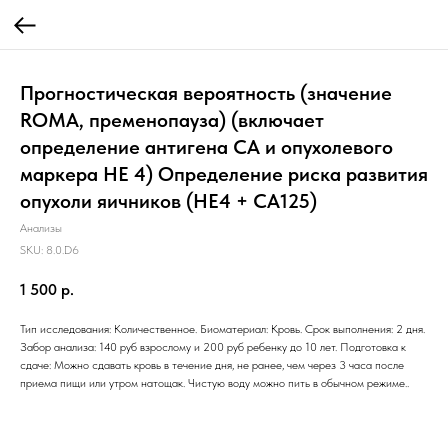
Прогностическая вероятность (значение
ROMA, пременопауза) (включает
определение антигена СА и опухолевого
маркера HE 4) Определение риска развития
опухоли яичников (HE4 + СА125)
Анализы
SKU:
8.0.D6
1 500
р.
Тип исследования: Количественное. Биоматериал: Кровь. Срок выполнения: 2 дня.
Забор анализа: 140 руб взрослому и 200 руб ребенку до 10 лет. Подготовка к
сдаче: Можно сдавать кровь в течение дня, не ранее, чем через 3 часа после
приема пищи или утром натощак. Чистую воду можно пить в обычном режиме..