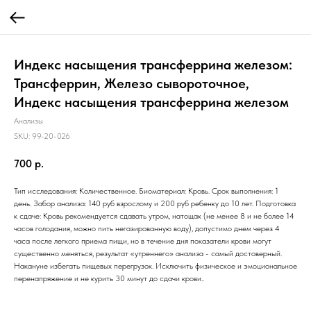
Индекс насыщения трансферрина железoм:
Трансферрин, Железо сывороточное,
Индекс насыщения трансферрина железом
Анализы
SKU:
99-20-026
700
р.
Тип исследования: Количественное. Биоматериал: Кровь. Срок выполнения: 1
день. Забор анализа: 140 руб взрослому и 200 руб ребенку до 10 лет. Подготовка
к сдаче: Кровь рекомендуется сдавать утром, натощак (не менее 8 и не более 14
часов голодания, можно пить негазированную воду), допустимо днем через 4
часа после легкого приема пищи, но в течение дня показатели крови могут
существенно меняться, результат «утреннего» анализа - самый достоверный.
Накануне избегать пищевых перегрузок. Исключить физическое и эмоциональное
перенапряжение и не курить 30 минут до сдачи крови..